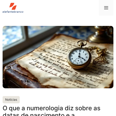
Saltar
Me
para
o
conteúdo
Notícias
O que a numerologia diz sobre as
datas de nascimento e a