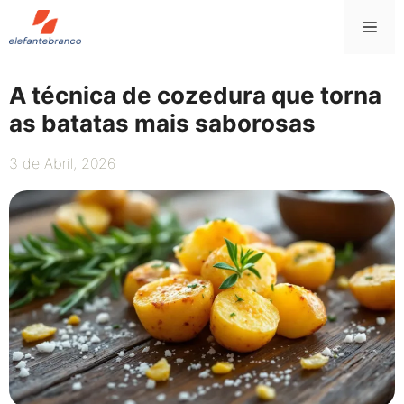
Saltar
Me
para
o
conteúdo
A técnica de cozedura que torna
as batatas mais saborosas
3 de Abril, 2026