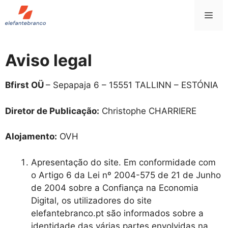
Saltar
Me
para
o
conteúdo
Aviso legal
Bfirst OÜ
– Sepapaja 6 – 15551 TALLINN – ESTÓNIA
Diretor de Publicação:
Christophe CHARRIERE
Alojamento:
OVH
Apresentação do site. Em conformidade com
o Artigo 6 da Lei nº 2004-575 de 21 de Junho
de 2004 sobre a Confiança na Economia
Digital, os utilizadores do site
elefantebranco.pt são informados sobre a
identidade das várias partes envolvidas na