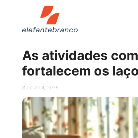
Saltar
para
o
conteúdo
As atividades com
fortalecem os laço
8 de Abril, 2026