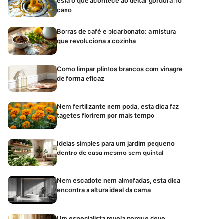
está o que acontece ao deitar gordura no
cano
Borras de café e bicarbonato: a mistura
que revoluciona a cozinha
Como limpar plintos brancos com vinagre
de forma eficaz
Nem fertilizante nem poda, esta dica faz
tagetes florirem por mais tempo
Ideias simples para um jardim pequeno
dentro de casa mesmo sem quintal
Nem escadote nem almofadas, esta dica
encontra a altura ideal da cama
Um especialista revela porque deve