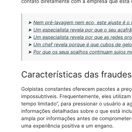
contato diretamente com a empresa que está
➤
Nem pré-lavagem nem eco, este ajuste é o 
➤
Um especialista revela por que o seu açafr
➤
Um especialista revela por que as redes pr
➤
Um chef revela porque é que cubos de gelo
➤
Por que os seus soalhos continuam sujos 
Características das fraud
Golpistas constantes oferecem pacotes a preç
impossubtiveis. Frequentemente, eles utilizam
tempo limitado”, para pressionar o usuário a a
informações detalhadas sobre o que está inclu
ampla por informações antes de comprometer-s
uma experiência positiva e um engano.