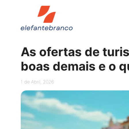
Saltar
para
o
conteúdo
As ofertas de tur
boas demais e o 
1 de Abril, 2026