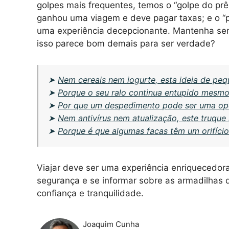
golpes mais frequentes, temos o “golpe do prê
ganhou uma viagem e deve pagar taxas; e o “
uma experiência decepcionante. Mantenha semp
isso parece bom demais para ser verdade?
➤
Nem cereais nem iogurte, esta ideia de peq
➤
Porque o seu ralo continua entupido mesmo 
➤
Por que um despedimento pode ser uma op
➤
Nem antivírus nem atualização, este truque
➤
Porque é que algumas facas têm um orifício
Viajar deve ser uma experiência enriquecedor
segurança e se informar sobre as armadilhas 
confiança e tranquilidade.
Joaquim Cunha