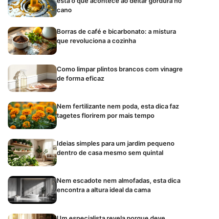
está o que acontece ao deitar gordura no
cano
Borras de café e bicarbonato: a mistura
que revoluciona a cozinha
Como limpar plintos brancos com vinagre
de forma eficaz
Nem fertilizante nem poda, esta dica faz
tagetes florirem por mais tempo
Ideias simples para um jardim pequeno
dentro de casa mesmo sem quintal
Nem escadote nem almofadas, esta dica
encontra a altura ideal da cama
Um especialista revela porque deve