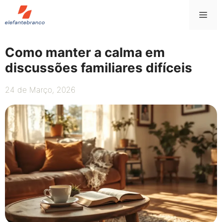
Saltar
Me
para
o
conteúdo
Como manter a calma em
discussões familiares difíceis
24 de Março, 2026