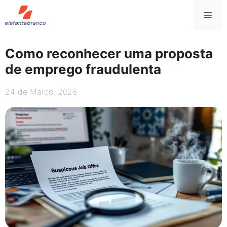
Saltar
Me
para
o
conteúdo
Como reconhecer uma proposta
de emprego fraudulenta
24 de Março, 2026