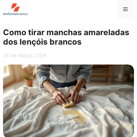
Saltar
Me
para
o
conteúdo
Como tirar manchas amareladas
dos lençóis brancos
24 de Março, 2026