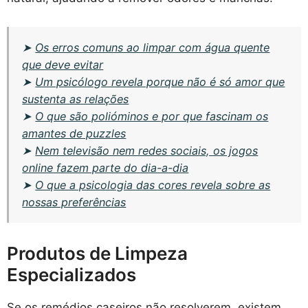
➤
Os erros comuns ao limpar com água quente
que deve evitar
➤
Um psicólogo revela porque não é só amor que
sustenta as relações
➤
O que são polióminos e por que fascinam os
amantes de puzzles
➤
Nem televisão nem redes sociais, os jogos
online fazem parte do dia-a-dia
➤
O que a psicologia das cores revela sobre as
nossas preferências
Produtos de Limpeza
Especializados
Se os remédios caseiros não resolverem, existem