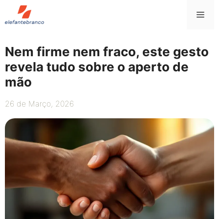
Saltar
Me
para
o
conteúdo
Nem firme nem fraco, este gesto
revela tudo sobre o aperto de
mão
26 de Março, 2026