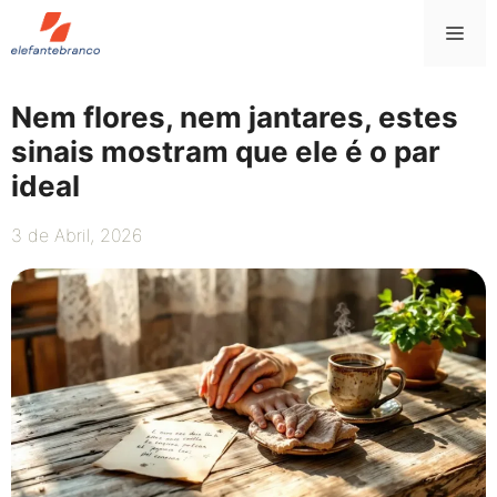
Saltar
Me
para
o
conteúdo
Nem flores, nem jantares, estes
sinais mostram que ele é o par
ideal
3 de Abril, 2026