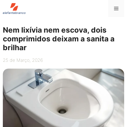
Saltar
Me
para
o
conteúdo
Nem lixívia nem escova, dois
comprimidos deixam a sanita a
brilhar
25 de Março, 2026