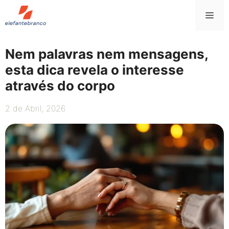
Saltar
Me
para
o
conteúdo
Nem palavras nem mensagens,
esta dica revela o interesse
através do corpo
2 de Abril, 2026