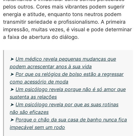
pelos outros. Cores mais vibrantes podem sugerir
energia e atitude, enquanto tons neutros podem
transmitir seriedade e profissionalismo. A primeira
impressão, muitas vezes, é visual e pode determinar
a faixa de abertura do diálogo.
➤
Um médico revela pequenas mudanças que
podem acrescentar anos à sua vida
➤
Por que os relógios de bolso estão a regressar
como acessório de moda
➤
Um psicólogo revela porque não é só amor que
sustenta as relações
➤
Um psicólogo revela por que as suas rotinas
não são eficazes
➤
Porque o chão da sua casa de banho nunca fica
impecável sem um rodo