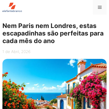
Saltar
Me
para
o
conteúdo
Nem Paris nem Londres, estas
escapadinhas são perfeitas para
cada mês do ano
1 de Abril, 2026