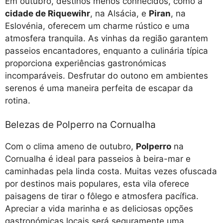
Em outubro, destinos menos conhecidos, como a
cidade de Riquewihr
, na Alsácia, e
Piran
, na
Eslovénia, oferecem um charme rústico e uma
atmosfera tranquila. As vinhas da região garantem
passeios encantadores, enquanto a culinária típica
proporciona experiências gastronómicas
incomparáveis. Desfrutar do outono em ambientes
serenos é uma maneira perfeita de escapar da
rotina.
Belezas de Polperro na Cornualha
Com o clima ameno de outubro,
Polperro
na
Cornualha é ideal para passeios à beira-mar e
caminhadas pela linda costa. Muitas vezes ofuscada
por destinos mais populares, esta vila oferece
paisagens de tirar o fôlego e atmosfera pacífica.
Apreciar a vida marinha e as deliciosas opções
gastronómicas locais será seguramente uma