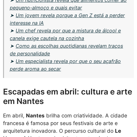
pequeno-almoço e quais evitar
➤
Um jovem revela porque a Gen Z está a perder
interesse na IA
➤
Um chef revela por que a mistura de álcool e
canela exige cautela na cozinha
➤
Como as escolhas quotidianas revelam traços
de personalidade
➤
Um especialista revela por que o seu açafrão
perde aroma ao secar
Escapadas em abril: cultura e arte
em Nantes
Em abril,
Nantes
brilha com criatividade. A cidade
francesa é famosa por seus festivais de arte e
arquitetura inovadora. O percurso cultural do
Le