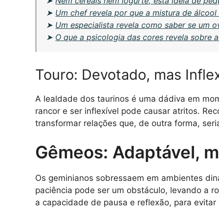
➤
Nem cereais nem iogurte, esta ideia de peq
➤
Um chef revela por que a mistura de álcool
➤
Um especialista revela como saber se um o
➤
O que a psicologia das cores revela sobre a
Touro: Devotado, mas Inflex
A lealdade dos taurinos é uma dádiva em mo
rancor e ser inflexível pode causar atritos. Re
transformar relações que, de outra forma, ser
Gêmeos: Adaptável, 
Os geminianos sobressaem em ambientes dinâm
paciência pode ser um obstáculo, levando a 
a capacidade de pausa e reflexão, para evitar