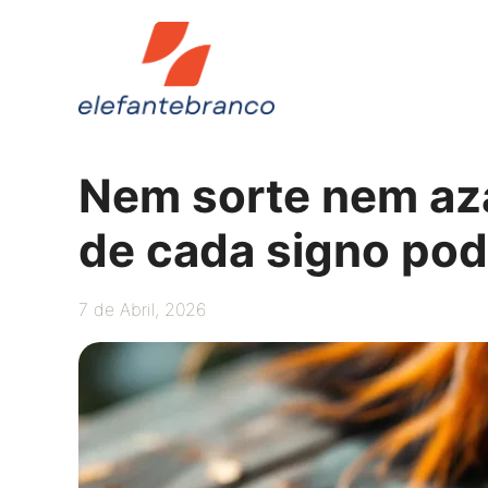
Saltar
para
o
conteúdo
Nem sorte nem aza
de cada signo pod
7 de Abril, 2026