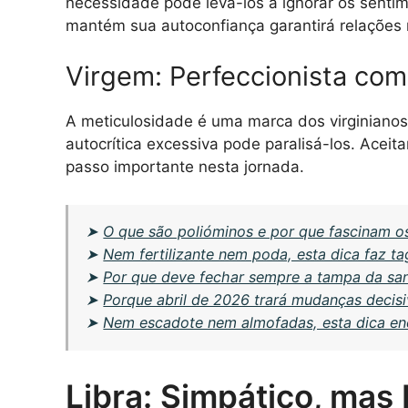
necessidade pode levá-los a ignorar os sentim
mantém sua autoconfiança garantirá relações 
Virgem: Perfeccionista com
A meticulosidade é uma marca dos virginianos
autocrítica excessiva pode paralisá-los. Acei
passo importante nesta jornada.
➤
O que são polióminos e por que fascinam o
➤
Nem fertilizante nem poda, esta dica faz t
➤
Por que deve fechar sempre a tampa da san
➤
Porque abril de 2026 trará mudanças decisi
➤
Nem escadote nem almofadas, esta dica enc
Libra: Simpático, mas