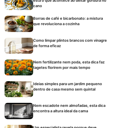
está o que acontece ao deitar gordura no
cano
Borras de café e bicarbonato: a mistura
que revoluciona a cozinha
Como limpar plintos brancos com vinagre
de forma eficaz
Nem fertilizante nem poda, esta dica faz
tagetes florirem por mais tempo
Ideias simples para um jardim pequeno
dentro de casa mesmo sem quintal
Nem escadote nem almofadas, esta dica
encontra a altura ideal da cama
Um especialista revela porque deve