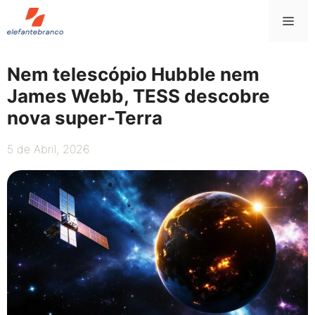
Saltar
Me
para
o
conteúdo
Nem telescópio Hubble nem
James Webb, TESS descobre
nova super-Terra
5 de Abril, 2026