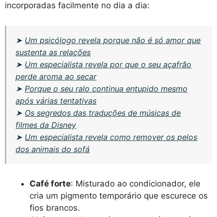
incorporadas facilmente no dia a dia:
➤
Um psicólogo revela porque não é só amor que
sustenta as relações
➤
Um especialista revela por que o seu açafrão
perde aroma ao secar
➤
Porque o seu ralo continua entupido mesmo
após várias tentativas
➤
Os segredos das traduções de músicas de
filmes da Disney
➤
Um especialista revela como remover os pelos
dos animais do sofá
Café forte
: Misturado ao condicionador, ele
cria um pigmento temporário que escurece os
fios brancos.