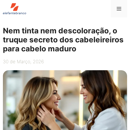
Saltar
Me
para
o
conteúdo
Nem tinta nem descoloração, o
truque secreto dos cabeleireiros
para cabelo maduro
30 de Março, 2026