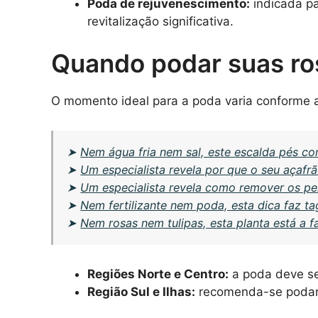
Poda de rejuvenescimento:
indicada pa
revitalização significativa.
Quando podar suas ro
O momento ideal para a poda varia conforme a
➤
Nem água fria nem sal, este escalda pés c
➤
Um especialista revela por que o seu açafr
➤
Um especialista revela como remover os pe
➤
Nem fertilizante nem poda, esta dica faz t
➤
Nem rosas nem tulipas, esta planta está a 
Regiões Norte e Centro:
a poda deve ser 
Região Sul e Ilhas:
recomenda-se podar en