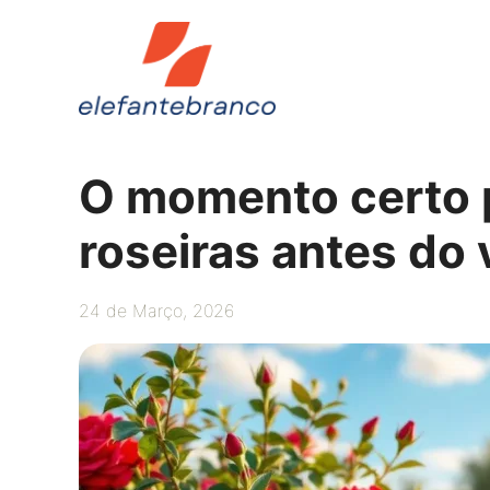
Saltar
para
o
conteúdo
O momento certo 
roseiras antes do 
24 de Março, 2026