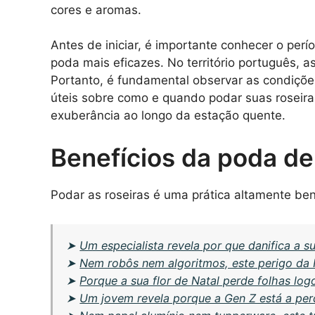
cores e aromas.
Antes de iniciar, é importante conhecer o perí
poda mais eficazes. No território português, 
Portanto, é fundamental observar as condiçõe
úteis sobre como e quando podar suas roseira
exuberância ao longo da estação quente.
Benefícios da poda de
Podar as roseiras é uma prática altamente bené
➤
Um especialista revela por que danifica a su
➤
Nem robôs nem algoritmos, este perigo da I
➤
Porque a sua flor de Natal perde folhas log
➤
Um jovem revela porque a Gen Z está a perd