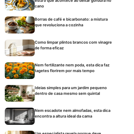
está o que acontece ao deitar gordura no
cano
Borras de café e bicarbonato: a mistura
que revoluciona a cozinha
Como limpar plintos brancos com vinagre
de forma eficaz
Nem fertilizante nem poda, esta dica faz
tagetes florirem por mais tempo
Ideias simples para um jardim pequeno
dentro de casa mesmo sem quintal
Nem escadote nem almofadas, esta dica
encontra a altura ideal da cama
Um especialista revela porque deve