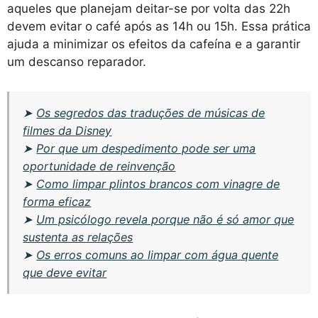
aqueles que planejam deitar-se por volta das 22h
devem evitar o café após as 14h ou 15h. Essa prática
ajuda a minimizar os efeitos da cafeína e a garantir
um descanso reparador.
➤
Os segredos das traduções de músicas de
filmes da Disney
➤
Por que um despedimento pode ser uma
oportunidade de reinvenção
➤
Como limpar plintos brancos com vinagre de
forma eficaz
➤
Um psicólogo revela porque não é só amor que
sustenta as relações
➤
Os erros comuns ao limpar com água quente
que deve evitar