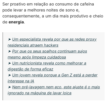
Ser proativo em relação ao consumo de cafeína
pode levar a melhores noites de sono e,
consequentemente, a um dia mais produtivo e cheio
de
energia
.
➤
Um especialista revela por que as redes proxy
residenciais atraem hackers
➤
Por que os seus soalhos continuam sujos
mesmo após limpeza cuidadosa
➤
Um nutricionista revela como melhorar a
digestão de forma eficaz
➤
Um jovem revela porque a Gen Z está a perder
interesse na IA
➤
Nem pré-lavagem nem eco, este ajuste é o mais
ignorado na máquina de lavar loiça