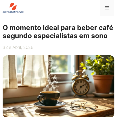
Saltar
Me
para
o
conteúdo
O momento ideal para beber café
segundo especialistas em sono
6 de Abril, 2026