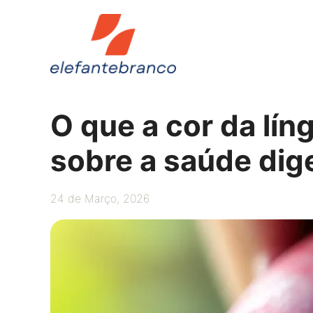
Saltar
para
o
conteúdo
O que a cor da lín
sobre a saúde dig
24 de Março, 2026