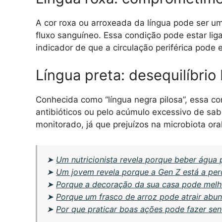
A cor roxa ou arroxeada da língua pode ser u
fluxo sanguíneo. Essa condição pode estar li
indicador de que a circulação periférica pode
Língua preta: desequilíbrio
Conhecida como “língua negra pilosa”, essa c
antibióticos ou pelo acúmulo excessivo de sab
monitorado, já que prejuízos na microbiota ora
➤
Um nutricionista revela porque beber água 
➤
Um jovem revela porque a Gen Z está a perd
➤
Porque a decoração da sua casa pode melh
➤
Porque um frasco de arroz pode atrair abu
➤
Por que praticar boas ações pode fazer sen