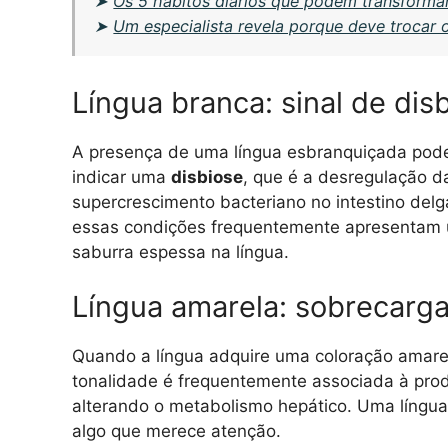
➤
Os 5 hábitos diários que podem transforma
➤
Um especialista revela porque deve trocar
Língua branca: sinal de dis
A presença de uma língua esbranquiçada pode 
indicar uma
disbiose
, que é a desregulação da
supercrescimento bacteriano no intestino del
essas condições frequentemente apresentam um
saburra espessa na língua.
Língua amarela: sobrecarga
Quando a língua adquire uma coloração amarel
tonalidade é frequentemente associada à prod
alterando o metabolismo hepático. Uma língua 
algo que merece atenção.