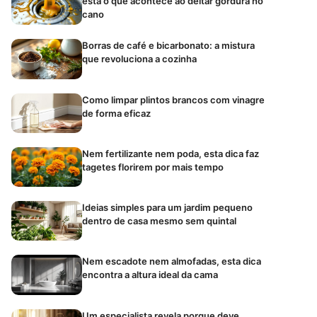
está o que acontece ao deitar gordura no
cano
Borras de café e bicarbonato: a mistura
que revoluciona a cozinha
Como limpar plintos brancos com vinagre
de forma eficaz
Nem fertilizante nem poda, esta dica faz
tagetes florirem por mais tempo
Ideias simples para um jardim pequeno
dentro de casa mesmo sem quintal
Nem escadote nem almofadas, esta dica
encontra a altura ideal da cama
Um especialista revela porque deve