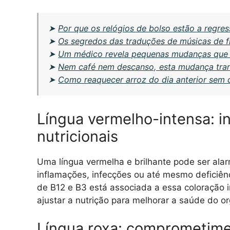
➤
Por que os relógios de bolso estão a regr
➤
Os segredos das traduções de músicas de f
➤
Um médico revela pequenas mudanças que 
➤
Nem café nem descanso, esta mudança tran
➤
Como reaquecer arroz do dia anterior sem 
Língua vermelho-intensa: i
nutricionais
Uma língua vermelha e brilhante pode ser ala
inflamações, infecções ou até mesmo deficiênc
de B12 e B3 está associada a essa coloração i
ajustar a nutrição para melhorar a saúde do o
Língua roxa: comprometime