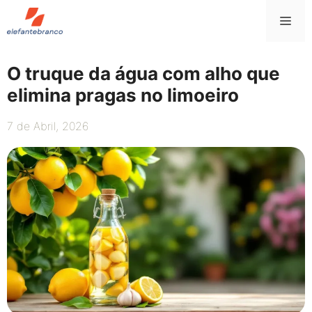
Saltar
Me
para
o
conteúdo
O truque da água com alho que
elimina pragas no limoeiro
7 de Abril, 2026