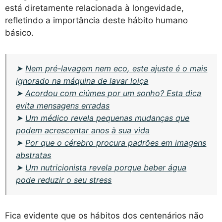
está diretamente relacionada à longevidade,
refletindo a importância deste hábito humano
básico.
➤
Nem pré-lavagem nem eco, este ajuste é o mais
ignorado na máquina de lavar loiça
➤
Acordou com ciúmes por um sonho? Esta dica
evita mensagens erradas
➤
Um médico revela pequenas mudanças que
podem acrescentar anos à sua vida
➤
Por que o cérebro procura padrões em imagens
abstratas
➤
Um nutricionista revela porque beber água
pode reduzir o seu stress
Fica evidente que os hábitos dos centenários não