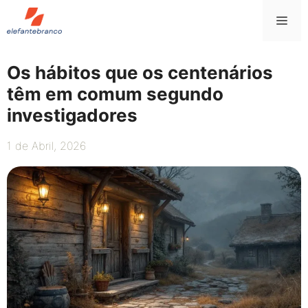
Saltar
Me
para
o
conteúdo
Os hábitos que os centenários
têm em comum segundo
investigadores
1 de Abril, 2026