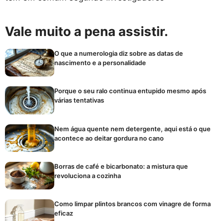
Vale muito a pena assistir.
O que a numerologia diz sobre as datas de
nascimento e a personalidade
Porque o seu ralo continua entupido mesmo após
várias tentativas
Nem água quente nem detergente, aqui está o que
acontece ao deitar gordura no cano
Borras de café e bicarbonato: a mistura que
revoluciona a cozinha
Como limpar plintos brancos com vinagre de forma
eficaz