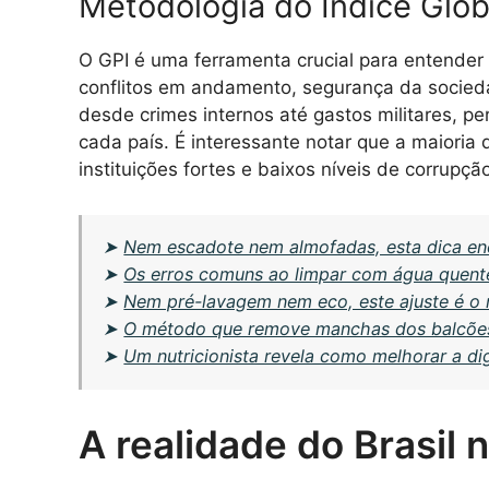
Metodologia do Índice Glob
O GPI é uma ferramenta crucial para entender
conflitos em andamento, segurança da socie
desde crimes internos até gastos militares, 
cada país. É interessante notar que a maioria
instituições fortes e baixos níveis de corrupçã
➤
Nem escadote nem almofadas, esta dica enc
➤
Os erros comuns ao limpar com água quente
➤
Nem pré-lavagem nem eco, este ajuste é o 
➤
O método que remove manchas dos balcões
➤
Um nutricionista revela como melhorar a di
A realidade do Brasil 