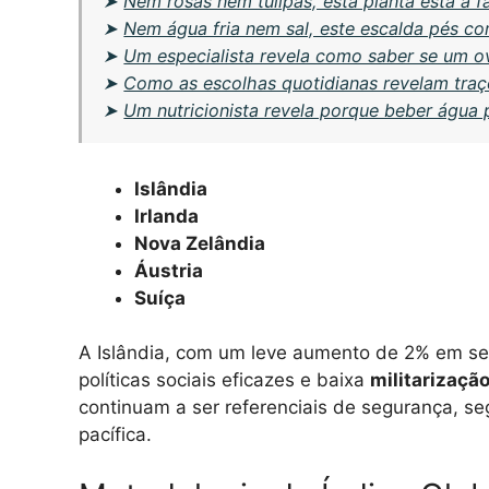
➤
Nem rosas nem tulipas, esta planta está a 
➤
Nem água fria nem sal, este escalda pés c
➤
Um especialista revela como saber se um o
➤
Como as escolhas quotidianas revelam traç
➤
Um nutricionista revela porque beber água 
Islândia
Irlanda
Nova Zelândia
Áustria
Suíça
A Islândia, com um leve aumento de 2% em se
políticas sociais eficazes e baixa
militarizaçã
continuam a ser referenciais de segurança, se
pacífica.