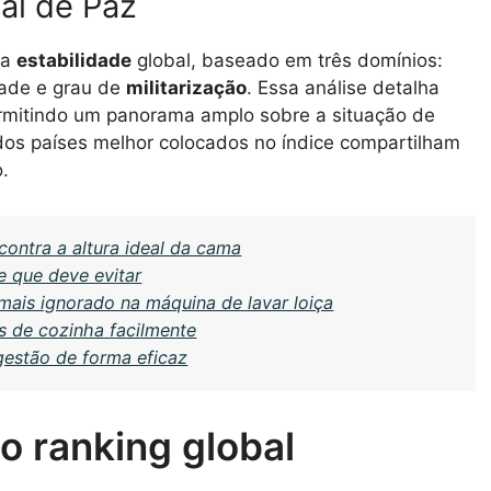
al de Paz
 a
estabilidade
global, baseado em três domínios:
dade e grau de
militarização
. Essa análise detalha
permitindo um panorama amplo sobre a situação de
 dos países melhor colocados no índice compartilham
o.
ontra a altura ideal da cama
 que deve evitar
mais ignorado na máquina de lavar loiça
 de cozinha facilmente
gestão de forma eficaz
no ranking global