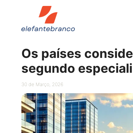
Saltar
para
o
conteúdo
Os países consid
segundo especiali
30 de Março, 2026