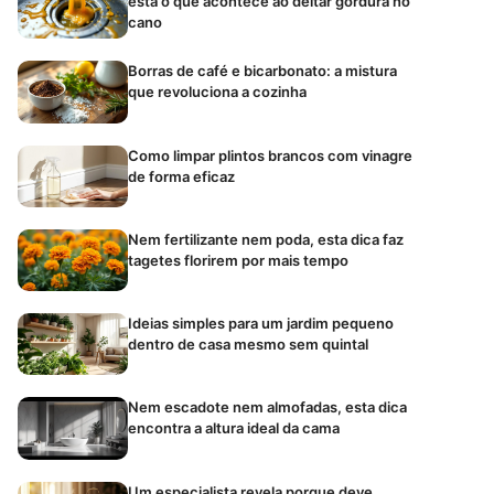
está o que acontece ao deitar gordura no
cano
Borras de café e bicarbonato: a mistura
que revoluciona a cozinha
Como limpar plintos brancos com vinagre
de forma eficaz
Nem fertilizante nem poda, esta dica faz
tagetes florirem por mais tempo
Ideias simples para um jardim pequeno
dentro de casa mesmo sem quintal
Nem escadote nem almofadas, esta dica
encontra a altura ideal da cama
Um especialista revela porque deve