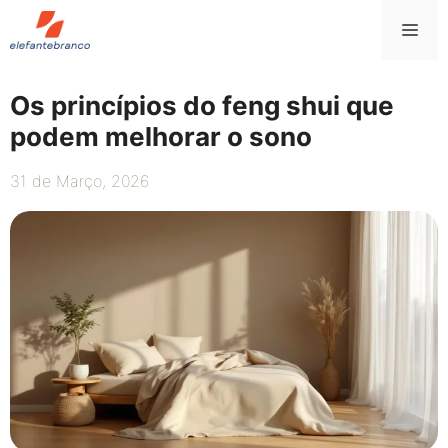
Saltar
Me
para
o
conteúdo
Os princípios do feng shui que
podem melhorar o sono
31 de Março, 2026