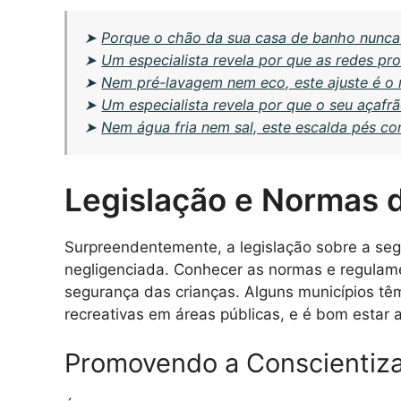
➤
Porque o chão da sua casa de banho nunca
➤
Um especialista revela por que as redes pr
➤
Nem pré-lavagem nem eco, este ajuste é o 
➤
Um especialista revela por que o seu açafr
➤
Nem água fria nem sal, este escalda pés c
Legislação e Normas 
Surpreendentemente, a legislação sobre a seg
negligenciada. Conhecer as normas e regulame
segurança das crianças. Alguns municípios tê
recreativas em áreas públicas, e é bom estar a
Promovendo a Conscientiz