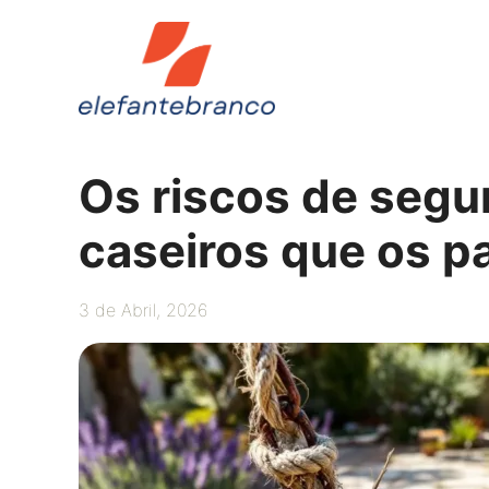
Saltar
para
o
conteúdo
Os riscos de segu
caseiros que os p
3 de Abril, 2026