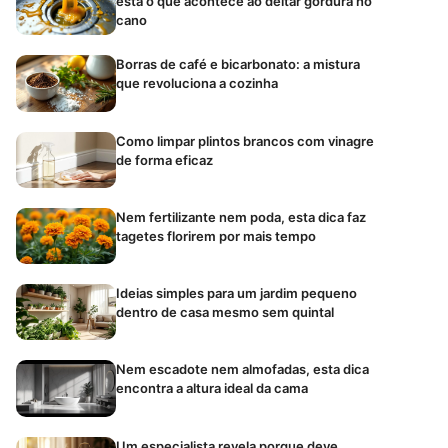
está o que acontece ao deitar gordura no
cano
Borras de café e bicarbonato: a mistura
que revoluciona a cozinha
Como limpar plintos brancos com vinagre
de forma eficaz
Nem fertilizante nem poda, esta dica faz
tagetes florirem por mais tempo
Ideias simples para um jardim pequeno
dentro de casa mesmo sem quintal
Nem escadote nem almofadas, esta dica
encontra a altura ideal da cama
Um especialista revela porque deve