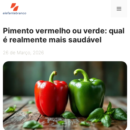
Saltar
Me
para
o
conteúdo
Pimento vermelho ou verde: qual
é realmente mais saudável
26 de Março, 2026