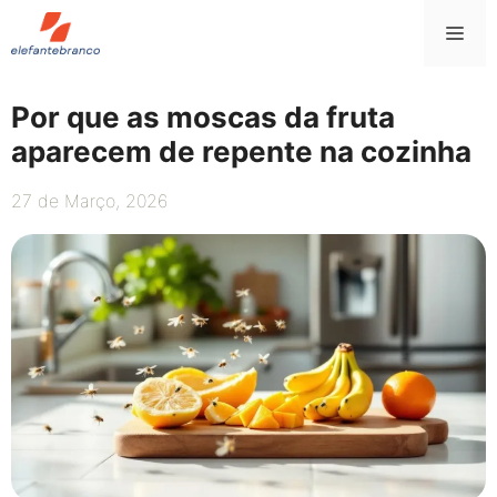
Saltar
Me
para
o
conteúdo
Por que as moscas da fruta
aparecem de repente na cozinha
27 de Março, 2026