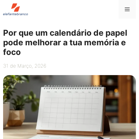
Saltar
Me
para
o
conteúdo
Por que um calendário de papel
pode melhorar a tua memória e
foco
31 de Março, 2026