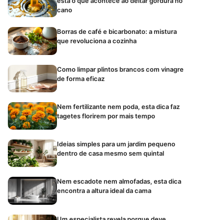
está o que acontece ao deitar gordura no
cano
Borras de café e bicarbonato: a mistura
que revoluciona a cozinha
Como limpar plintos brancos com vinagre
de forma eficaz
Nem fertilizante nem poda, esta dica faz
tagetes florirem por mais tempo
Ideias simples para um jardim pequeno
dentro de casa mesmo sem quintal
Nem escadote nem almofadas, esta dica
encontra a altura ideal da cama
Um especialista revela porque deve