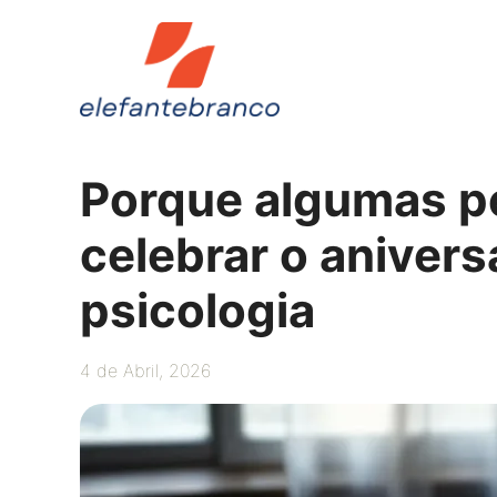
Saltar
para
o
conteúdo
Porque algumas p
celebrar o anivers
psicologia
4 de Abril, 2026