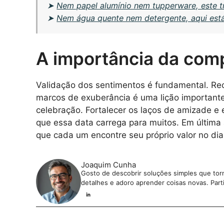
➤
Nem papel alumínio nem tupperware, este t
➤
Nem água quente nem detergente, aqui está
A importância da com
Validação dos sentimentos é fundamental. Re
marcos de exuberância é uma lição importante
celebração. Fortalecer os laços de amizade e 
que essa data carrega para muitos. Em última a
que cada um encontre seu próprio valor no di
Joaquim Cunha
Gosto de descobrir soluções simples que torna
detalhes e adoro aprender coisas novas. Parti