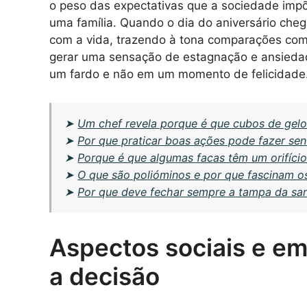
o peso das expectativas que a sociedade impõ
uma família. Quando o dia do aniversário cheg
com a vida, trazendo à tona comparações com 
gerar uma sensação de estagnação e ansieda
um fardo e não em um momento de felicidade
➤
Um chef revela porque é que cubos de gelo
➤
Por que praticar boas ações pode fazer sen
➤
Porque é que algumas facas têm um orifício
➤
O que são polióminos e por que fascinam o
➤
Por que deve fechar sempre a tampa da san
Aspectos sociais e em
a decisão