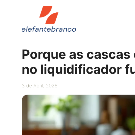
Saltar
para
o
conteúdo
Porque as cascas
no liquidificador
3 de Abril, 2026