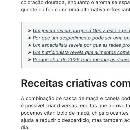
coloração dourada, enquanto o aroma se espal
quente ou frio como uma alternativa refrescan
➤
Um jovem revela porque a Gen Z está a perd
➤
Por que um despedimento pode ser uma op
➤
Um especialista revela por que as redes pr
➤
Um nutricionista revela que alimentos come
➤
Porque abril de 2026 trará mudanças decisi
Receitas criativas co
A combinação de casca de maçã e canela pod
é possível criar diversas receitas que aproveit
podemos citar: bolo de maçã, chips crocantes
ajuda a reduzir o desperdício, mas também ac
dia.