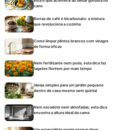
está o que acontece ao deitar gordura no
cano
Borras de café e bicarbonato: a mistura
que revoluciona a cozinha
Como limpar plintos brancos com vinagre
de forma eficaz
Nem fertilizante nem poda, esta dica faz
tagetes florirem por mais tempo
Ideias simples para um jardim pequeno
dentro de casa mesmo sem quintal
Nem escadote nem almofadas, esta dica
encontra a altura ideal da cama
Um especialista revela porque deve