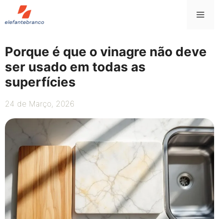
Saltar
Me
para
o
conteúdo
Porque é que o vinagre não deve
ser usado em todas as
superfícies
24 de Março, 2026