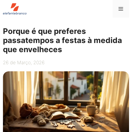
Saltar
Me
para
o
conteúdo
Porque é que preferes
passatempos a festas à medida
que envelheces
26 de Março, 2026