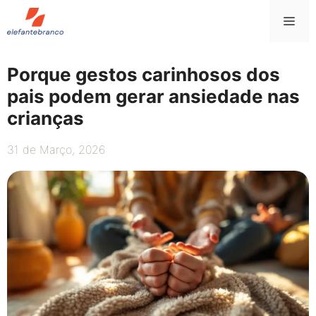
Saltar
Me
para
o
conteúdo
Porque gestos carinhosos dos
pais podem gerar ansiedade nas
crianças
31 de Março, 2026