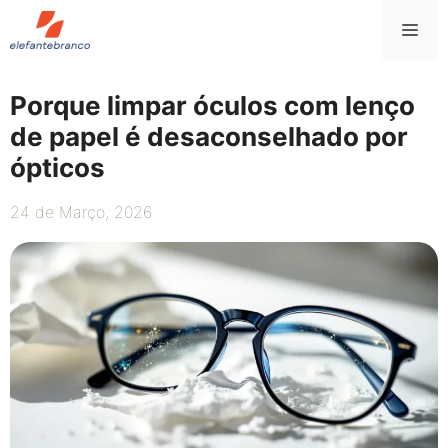
Saltar
Me
para
o
conteúdo
Porque limpar óculos com lenço
de papel é desaconselhado por
ópticos
24 de Março, 2026