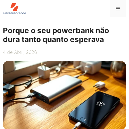
Saltar
Me
para
o
conteúdo
Porque o seu powerbank não
dura tanto quanto esperava
4 de Abril, 2026