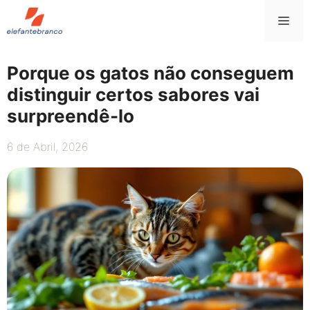
Saltar
Me
para
o
conteúdo
Porque os gatos não conseguem
distinguir certos sabores vai
surpreendê-lo
6 de Abril, 2026