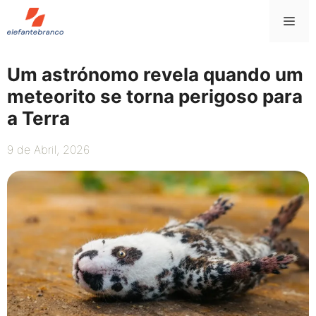
Saltar
Me
para
o
conteúdo
Um astrónomo revela quando um
meteorito se torna perigoso para
a Terra
9 de Abril, 2026