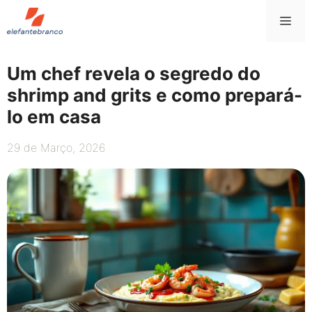
Saltar
Me
para
o
conteúdo
Um chef revela o segredo do
shrimp and grits e como prepará-
lo em casa
29 de Março, 2026