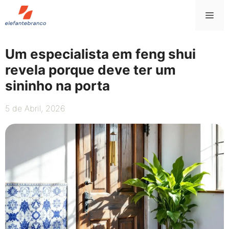
Saltar
Me
para
o
conteúdo
Um especialista em feng shui
revela porque deve ter um
sininho na porta
5 de Abril, 2026