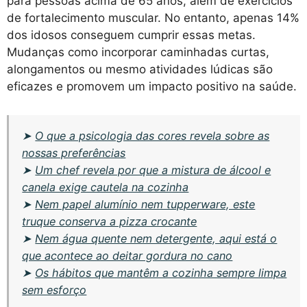
para pessoas acima de 65 anos, além de exercícios
de fortalecimento muscular. No entanto, apenas 14%
dos idosos conseguem cumprir essas metas.
Mudanças como incorporar caminhadas curtas,
alongamentos ou mesmo atividades lúdicas são
eficazes e promovem um impacto positivo na saúde.
➤
O que a psicologia das cores revela sobre as
nossas preferências
➤
Um chef revela por que a mistura de álcool e
canela exige cautela na cozinha
➤
Nem papel alumínio nem tupperware, este
truque conserva a pizza crocante
➤
Nem água quente nem detergente, aqui está o
que acontece ao deitar gordura no cano
➤
Os hábitos que mantêm a cozinha sempre limpa
sem esforço