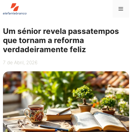
Saltar
Me
para
o
conteúdo
Um sénior revela passatempos
que tornam a reforma
verdadeiramente feliz
7 de Abril, 2026