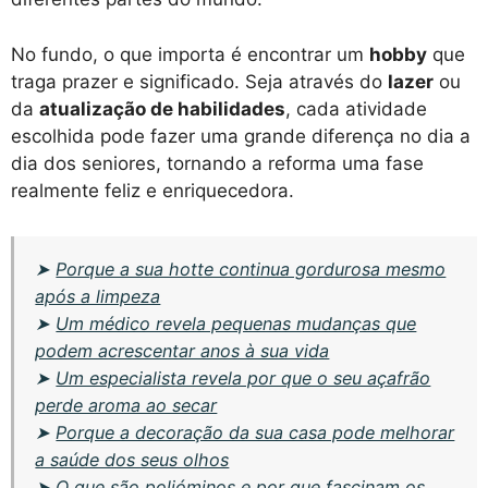
No fundo, o que importa é encontrar um
hobby
que
traga prazer e significado. Seja através do
lazer
ou
da
atualização de habilidades
, cada atividade
escolhida pode fazer uma grande diferença no dia a
dia dos seniores, tornando a reforma uma fase
realmente feliz e enriquecedora.
➤
Porque a sua hotte continua gordurosa mesmo
após a limpeza
➤
Um médico revela pequenas mudanças que
podem acrescentar anos à sua vida
➤
Um especialista revela por que o seu açafrão
perde aroma ao secar
➤
Porque a decoração da sua casa pode melhorar
a saúde dos seus olhos
➤
O que são polióminos e por que fascinam os