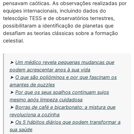
pensavam caóticas. As observações realizadas por
equipes internacionais, incluindo dados do
telescópio TESS e de observatórios terrestres,
possibilitaram a identificação de planetas que
desafiam as teorias clássicas sobre a formação
celestial.
➤
Um médico revela pequenas mudanças que
podem acrescentar anos à sua vida
➤
O que são polióminos e por que fascinam os
amantes de puzzles
➤
Por que os seus soalhos continuam sujos
mesmo após limpeza cuidadosa
➤
Borras de café e bicarbonato: a mistura que
revoluciona a cozinha
➤
Os 5 hábitos diários que podem transformar a
sua saúde