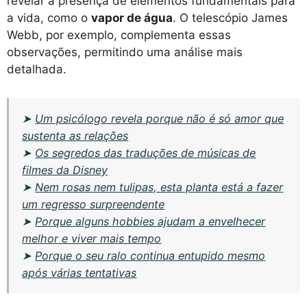
revelar a presença de elementos fundamentais para
a vida, como o
vapor de água
. O telescópio James
Webb, por exemplo, complementa essas
observações, permitindo uma análise mais
detalhada.
➤
Um psicólogo revela porque não é só amor que
sustenta as relações
➤
Os segredos das traduções de músicas de
filmes da Disney
➤
Nem rosas nem tulipas, esta planta está a fazer
um regresso surpreendente
➤
Porque alguns hobbies ajudam a envelhecer
melhor e viver mais tempo
➤
Porque o seu ralo continua entupido mesmo
após várias tentativas