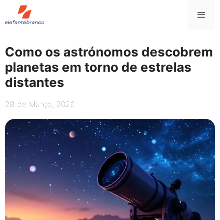
Saltar
Me
para
o
conteúdo
Como os astrónomos descobrem
planetas em torno de estrelas
distantes
28 de Março, 2026