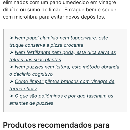
eliminados com um pano umedecido em vinagre
diluído ou sumo de limão. Enxague bem e seque
com microfibra para evitar novos depósitos.
➤
Nem papel alumínio nem tupperware, este
truque conserva a pizza crocante
➤
Nem fertilizante nem poda, esta dica salva as
folhas das suas plantas
➤
Nem puzzles nem leitura, este método abranda
o declínio cognitivo
➤
Como limpar plintos brancos com vinagre de
forma eficaz
➤
O que são polióminos e por que fascinam os
amantes de puzzles
Produtos recomendados para