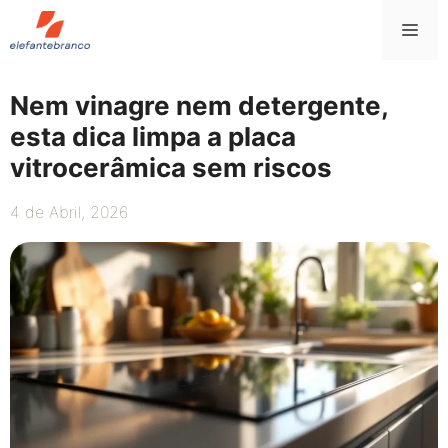
Saltar
Me
para
o
conteúdo
Nem vinagre nem detergente,
esta dica limpa a placa
vitrocerâmica sem riscos
4 de Abril, 2026