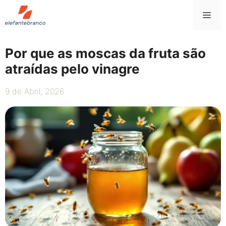
Saltar
Me
para
o
conteúdo
Por que as moscas da fruta são
atraídas pelo vinagre
9 de Abril, 2026