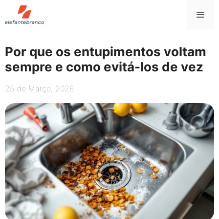
Saltar
Me
para
o
conteúdo
Por que os entupimentos voltam
sempre e como evitá-los de vez
25 de Março, 2026