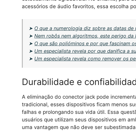
acessórios de áudio favoritos, essa escolha 
➤
O que a numerologia diz sobre as datas de
➤
Nem robôs nem algoritmos, este perigo da I
➤
O que são polióminos e por que fascinam o
➤
Um especialista revela por que danifica a su
➤
Um especialista revela como remover os pe
Durabilidade e confiabilida
A eliminação do conector jack pode increment
tradicional, esses dispositivos ficam menos su
falhas e prolongando sua vida útil. Essa ques
usuários que utilizam seus dispositivos em a
uma vantagem que não deve ser subestimada