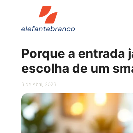
Saltar
para
o
conteúdo
Porque a entrada 
escolha de um sm
6 de Abril, 2026