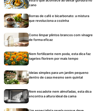
está o que acontece ao deitar gordura no
cano
Borras de café e bicarbonato: a mistura
que revoluciona a cozinha
Como limpar plintos brancos com vinagre
de forma eficaz
Nem fertilizante nem poda, esta dica faz
tagetes florirem por mais tempo
Ideias simples para um jardim pequeno
dentro de casa mesmo sem quintal
Nem escadote nem almofadas, esta dica
encontra a altura ideal da cama
Um especialista revela porque deve