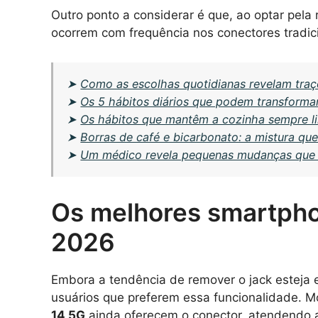
Outro ponto a considerar é que, ao optar pela 
ocorrem com frequência nos conectores tradi
➤
Como as escolhas quotidianas revelam traç
➤
Os 5 hábitos diários que podem transforma
➤
Os hábitos que mantêm a cozinha sempre l
➤
Borras de café e bicarbonato: a mistura qu
➤
Um médico revela pequenas mudanças que 
Os melhores smartpho
2026
Embora a tendência de remover o jack esteja 
usuários que preferem essa funcionalidade. 
14 5G
ainda oferecem o conector, atendendo 