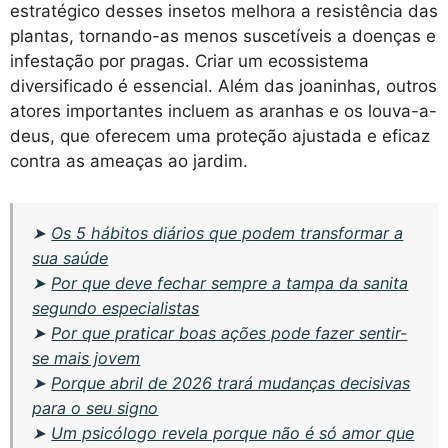
estratégico desses insetos melhora a resistência das
plantas, tornando-as menos suscetíveis a doenças e
infestação por pragas. Criar um ecossistema
diversificado é essencial. Além das joaninhas, outros
atores importantes incluem as aranhas e os louva-a-
deus, que oferecem uma proteção ajustada e eficaz
contra as ameaças ao jardim.
➤
Os 5 hábitos diários que podem transformar a
sua saúde
➤
Por que deve fechar sempre a tampa da sanita
segundo especialistas
➤
Por que praticar boas ações pode fazer sentir-
se mais jovem
➤
Porque abril de 2026 trará mudanças decisivas
para o seu signo
➤
Um psicólogo revela porque não é só amor que