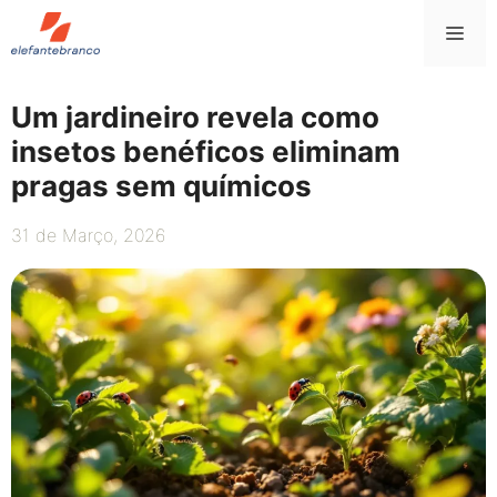
Saltar
Me
para
o
conteúdo
Um jardineiro revela como
insetos benéficos eliminam
pragas sem químicos
31 de Março, 2026