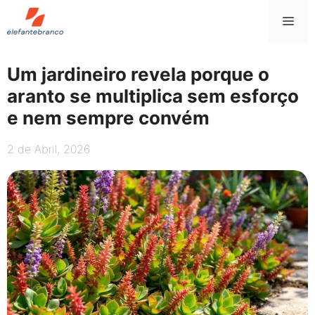
Saltar
Me
para
o
conteúdo
Um jardineiro revela porque o
aranto se multiplica sem esforço
e nem sempre convém
2 de Abril, 2026