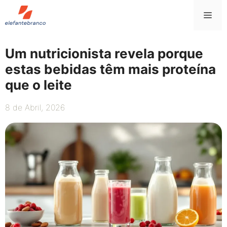
Saltar
Me
para
o
conteúdo
Um nutricionista revela porque
estas bebidas têm mais proteína
que o leite
8 de Abril, 2026