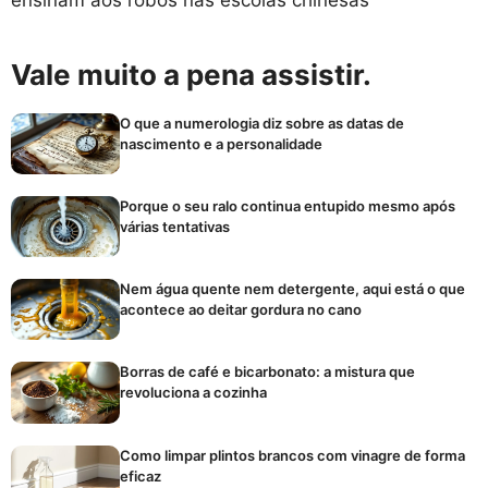
Vale muito a pena assistir.
O que a numerologia diz sobre as datas de
nascimento e a personalidade
Porque o seu ralo continua entupido mesmo após
várias tentativas
Nem água quente nem detergente, aqui está o que
acontece ao deitar gordura no cano
Borras de café e bicarbonato: a mistura que
revoluciona a cozinha
Como limpar plintos brancos com vinagre de forma
eficaz