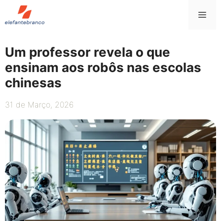
Saltar
Me
para
o
conteúdo
Um professor revela o que
ensinam aos robôs nas escolas
chinesas
31 de Março, 2026